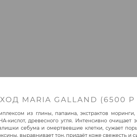
ХОД MARIA GALLAND (6500 Р 
мплексом из глины, папаина, экстрактов моринги,
HA-кислот, древесного угля. Интенсивно очищает 
злишки себума и омертвевшие клетки, сужает пор
оксины, выравнивает тон, придаёт коже свежесть и с