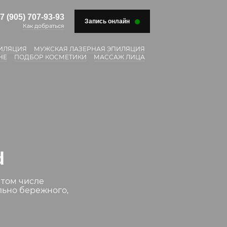
7 (905) 707-93-93
Запись онлайн
Как добраться
ПИЛЯЦИЯ
МУЖСКАЯ ЛАЗЕРНАЯ ЭПИЛЯЦИЯ
НЕ
ПОДБОР КОСМЕТИКИ
МАССАЖ ЛИЦА
d
 том числе
льно бережного,