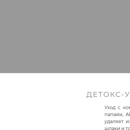
ДЕТОКС-У
Уход с ко
папайи, A
удаляет и
шлаки и т