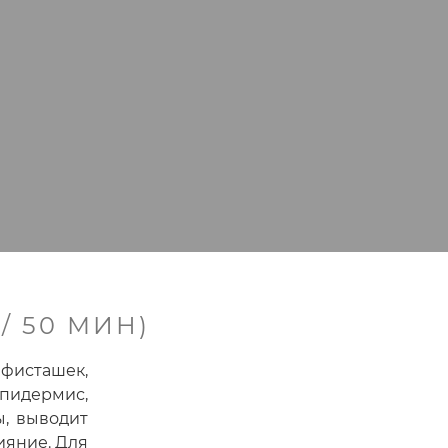
/ 50 МИН)
 фисташек,
эпидермис,
ы, выводит
ияние. Для